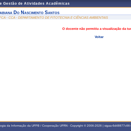
de Gestão de Atividades Acadêmicas
abiana Do Nascimento Santos
FCA - CCA - DEPARTAMENTO DE FITOTECNIA E CIÊNCIAS AMBIENTAIS
O docente não permitiu a visualização da t
Voltar
ologia da Informação da UFPB / Cooperação UFRN - Copyright © 2006-2026 | sigaa-6d48877c6