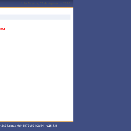
João Pessoa, 07 de Agosto de 2026
urma
6-h2c54.sigaa-6d48877c66-h2c54 |
v26.7.8