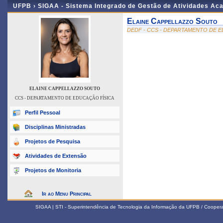
UFPB ›
SIGAA - Sistema Integrado de Gestão de Atividades Ac
Elaine Cappellazzo Souto
DEDF - CCS - DEPARTAMENTO DE E
ELAINE CAPPELLAZZO SOUTO
CCS - DEPARTAMENTO DE EDUCAÇÃO FÍSICA
Perfil Pessoal
Disciplinas Ministradas
Projetos de Pesquisa
Atividades de Extensão
Projetos de Monitoria
Ir ao Menu Principal
SIGAA | STI - Superintendência de Tecnologia da Informação da UFPB / Coope