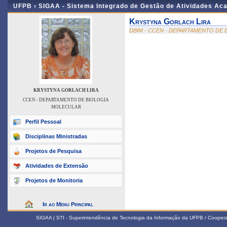
UFPB ›
SIGAA - Sistema Integrado de Gestão de Atividades Ac
Krystyna Gorlach Lira
DBIM - CCEN - DEPARTAMENTO DE
KRYSTYNA GORLACH LIRA
CCEN - DEPARTAMENTO DE BIOLOGIA
MOLECULAR
Perfil Pessoal
Disciplinas Ministradas
Projetos de Pesquisa
Atividades de Extensão
Projetos de Monitoria
Ir ao Menu Principal
SIGAA | STI - Superintendência de Tecnologia da Informação da UFPB / Coope