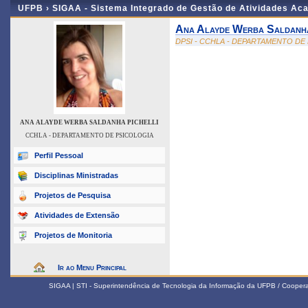
UFPB ›
SIGAA - Sistema Integrado de Gestão de Atividades Ac
Ana Alayde Werba Saldanha
DPSI - CCHLA - DEPARTAMENTO DE
ANA ALAYDE WERBA SALDANHA PICHELLI
CCHLA - DEPARTAMENTO DE PSICOLOGIA
Perfil Pessoal
Disciplinas Ministradas
Projetos de Pesquisa
Atividades de Extensão
Projetos de Monitoria
Ir ao Menu Principal
SIGAA | STI - Superintendência de Tecnologia da Informação da UFPB / Coope