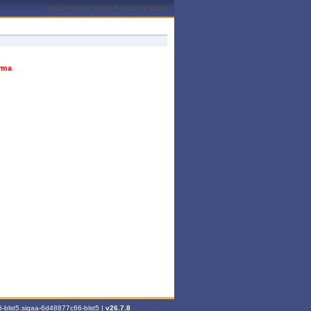
João Pessoa, 09 de Agosto de 2026
urma
-blst5.sigaa-6d48877c66-blst5 |
v26.7.8