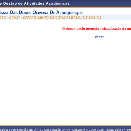
de Gestão de Atividades Acadêmicas
aria Das Dores Oliveira De Albuquerque
CSO - CCHSA - DEPARTAMENTO DE CIÊNCIAS BÁSICAS E SOCIAIS
O docente não permitiu a visualização da t
Voltar
nologia da Informação da UFPB / Cooperação UFRN - Copyright © 2006-2026 | sigaa-6d48877c66