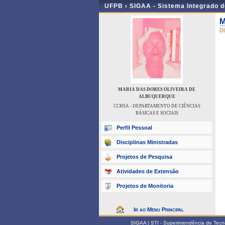
UFPB ›
SIGAA - Sistema Integrado 
M
D
MARIA DAS DORES OLIVEIRA DE
ALBUQUERQUE
CCHSA - DEPARTAMENTO DE CIÊNCIAS
BÁSICAS E SOCIAIS
Perfil Pessoal
Disciplinas Ministradas
Projetos de Pesquisa
Atividades de Extensão
Projetos de Monitoria
Ir ao Menu Principal
SIGAA | STI - Superintendência de Tec