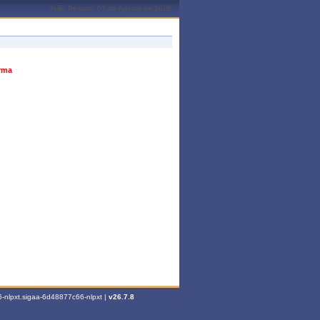
João Pessoa, 07 de Agosto de 2026
urma
-nlpxt.sigaa-6d48877c66-nlpxt |
v26.7.8