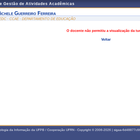
de Gestão de Atividades Acadêmicas
ichele Guerreiro Ferreira
EDC - CCAE - DEPARTAMENTO DE EDUCAÇÃO
O docente não permitiu a visualização da t
Voltar
nologia da Informação da UFPB / Cooperação UFRN - Copyright © 2006-2026 | sigaa-6d48877c66