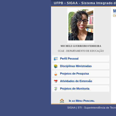
UFPB ›
SIGAA - Sistema Integrado 
M
D
MICHELE GUERREIRO FERREIRA
CCAE - DEPARTAMENTO DE EDUCAÇÃO
Perfil Pessoal
Disciplinas Ministradas
Projetos de Pesquisa
Atividades de Extensão
Projetos de Monitoria
Ir ao Menu Principal
SIGAA | STI - Superintendência de Tec