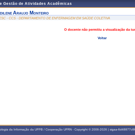
de Gestão de Atividades Acadêmicas
dilene Araujo Monteiro
ESC - CCS - DEPARTAMENTO DE ENFERMAGEM EM SAÚDE COLETIVA
O docente não permitiu a visualização da t
Voltar
nologia da Informação da UFPB / Cooperação UFRN - Copyright © 2006-2026 | sigaa-6d48877c66