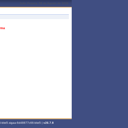
João Pessoa, 06 de Agosto de 2026
urma
-blst5.sigaa-6d48877c66-blst5 |
v26.7.8