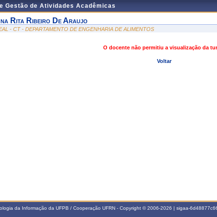
de Gestão de Atividades Acadêmicas
na Rita Ribeiro De Araujo
EAL - CT - DEPARTAMENTO DE ENGENHARIA DE ALIMENTOS
O docente não permitiu a visualização da t
Voltar
nologia da Informação da UFPB / Cooperação UFRN - Copyright © 2006-2026 | sigaa-6d48877c66