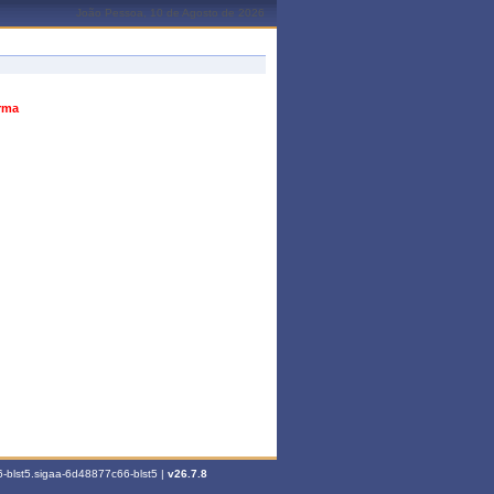
João Pessoa, 10 de Agosto de 2026
urma
-blst5.sigaa-6d48877c66-blst5 |
v26.7.8