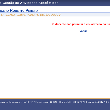
de Gestão de Atividades Acadêmicas
icero Roberto Pereira
PSI - CCHLA - DEPARTAMENTO DE PSICOLOGIA
O docente não permitiu a visualização da t
Voltar
ologia da Informação da UFPB / Cooperação UFRN - Copyright © 2006-2026 | sigaa-6d48877c6