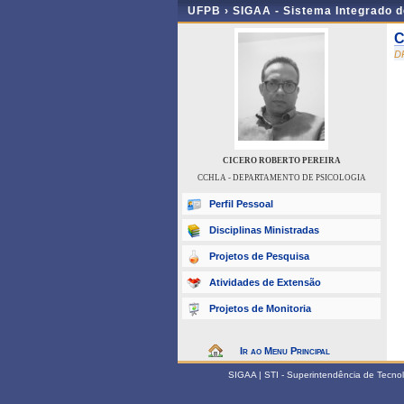
UFPB ›
SIGAA - Sistema Integrado 
C
D
CICERO ROBERTO PEREIRA
CCHLA - DEPARTAMENTO DE PSICOLOGIA
Perfil Pessoal
Disciplinas Ministradas
Projetos de Pesquisa
Atividades de Extensão
Projetos de Monitoria
Ir ao Menu Principal
SIGAA | STI - Superintendência de Tecn