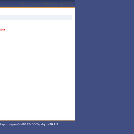
João Pessoa, 08 de Agosto de 2026
urma
6-2vpdq.sigaa-6d48877c66-2vpdq |
v26.7.8