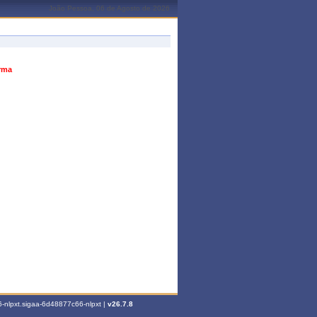
João Pessoa, 06 de Agosto de 2026
urma
-nlpxt.sigaa-6d48877c66-nlpxt |
v26.7.8