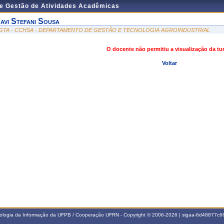
de Gestão de Atividades Acadêmicas
avi Stefani Sousa
GTA - CCHSA - DEPARTAMENTO DE GESTÃO E TECNOLOGIA AGROINDUSTRIAL
O docente não permitiu a visualização da t
Voltar
nologia da Informação da UFPB / Cooperação UFRN - Copyright © 2006-2026 | sigaa-6d48877c66