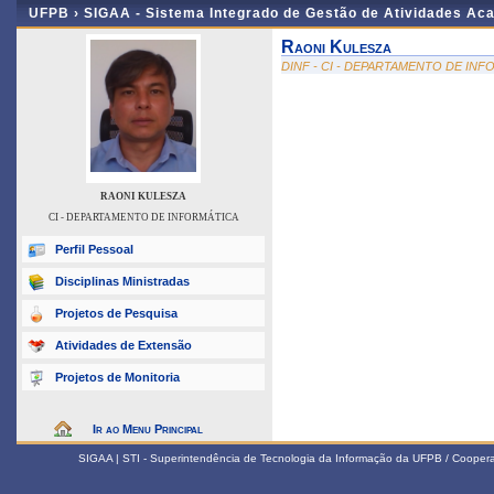
UFPB ›
SIGAA - Sistema Integrado de Gestão de Atividades Ac
Raoni Kulesza
DINF - CI - DEPARTAMENTO DE IN
RAONI KULESZA
CI - DEPARTAMENTO DE INFORMÁTICA
Perfil Pessoal
Disciplinas Ministradas
Projetos de Pesquisa
Atividades de Extensão
Projetos de Monitoria
Ir ao Menu Principal
SIGAA | STI - Superintendência de Tecnologia da Informação da UFPB / Coope