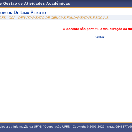
de Gestão de Atividades Acadêmicas
obson De Lima Peixoto
CFS - CCA - DEPARTAMENTO DE CIÊNCIAS FUNDAMENTAIS E SOCIAIS
O docente não permitiu a visualização da t
Voltar
nologia da Informação da UFPB / Cooperação UFRN - Copyright © 2006-2026 | sigaa-6d48877c66