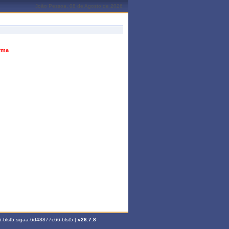
João Pessoa, 08 de Agosto de 2026
urma
-blst5.sigaa-6d48877c66-blst5 |
v26.7.8