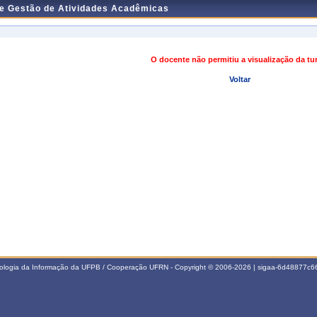
de Gestão de Atividades Acadêmicas
O docente não permitiu a visualização da t
Voltar
nologia da Informação da UFPB / Cooperação UFRN - Copyright © 2006-2026 | sigaa-6d48877c66