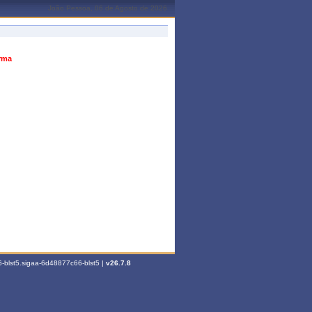
João Pessoa, 06 de Agosto de 2026
urma
-blst5.sigaa-6d48877c66-blst5 |
v26.7.8