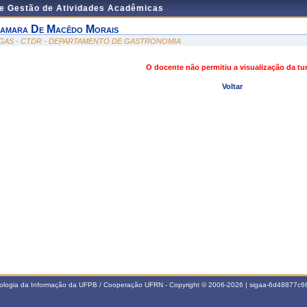
de Gestão de Atividades Acadêmicas
amara De Macêdo Morais
GAS - CTDR - DEPARTAMENTO DE GASTRONOMIA
O docente não permitiu a visualização da t
Voltar
nologia da Informação da UFPB / Cooperação UFRN - Copyright © 2006-2026 | sigaa-6d48877c66