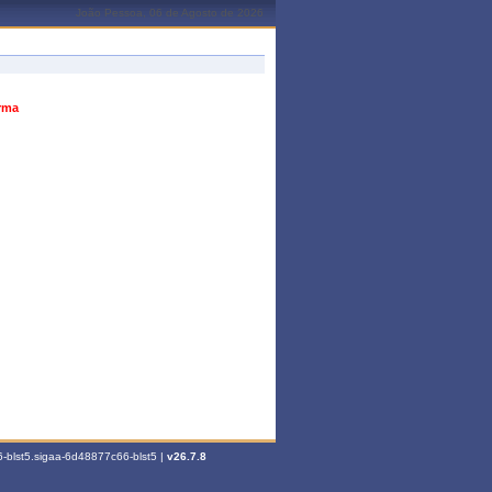
João Pessoa, 06 de Agosto de 2026
urma
-blst5.sigaa-6d48877c66-blst5 |
v26.7.8