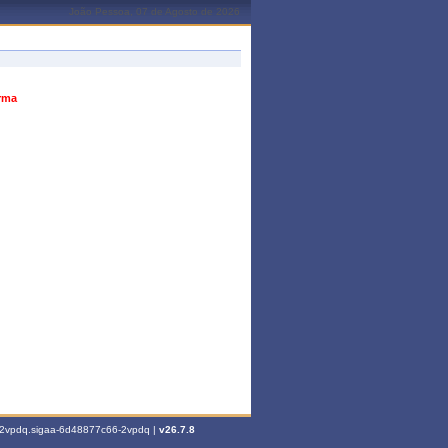
João Pessoa, 07 de Agosto de 2026
urma
6-2vpdq.sigaa-6d48877c66-2vpdq |
v26.7.8