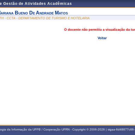
de Gestão de Atividades Acadêmicas
ariana Bueno De Andrade Matos
TH - CCTA - DEPARTAMENTO DE TURISMO E HOTELARIA
O docente não permitiu a visualização da t
Voltar
ologia da Informação da UFPB / Cooperação UFRN - Copyright © 2006-2026 | sigaa-6d48877c6