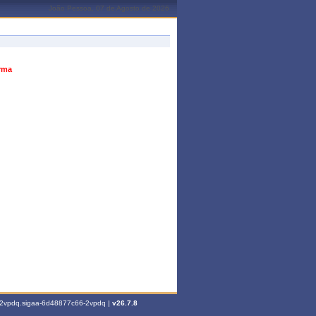
João Pessoa, 07 de Agosto de 2026
urma
6-2vpdq.sigaa-6d48877c66-2vpdq |
v26.7.8