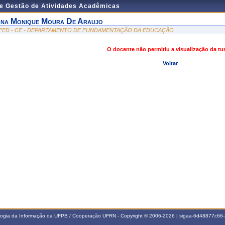
de Gestão de Atividades Acadêmicas
na Monique Moura De Araujo
FED - CE - DEPARTAMENTO DE FUNDAMENTAÇÃO DA EDUCAÇÃO
O docente não permitiu a visualização da t
Voltar
ologia da Informação da UFPB / Cooperação UFRN - Copyright © 2006-2026 | sigaa-6d48877c6