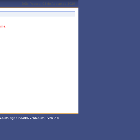
João Pessoa, 08 de Agosto de 2026
urma
-blst5.sigaa-6d48877c66-blst5 |
v26.7.8