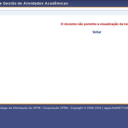
de Gestão de Atividades Acadêmicas
O docente não permitiu a visualização da t
Voltar
nologia da Informação da UFPB / Cooperação UFRN - Copyright © 2006-2026 | sigaa-6d48877c66