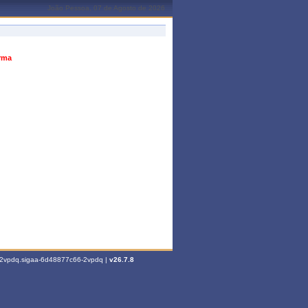
João Pessoa, 07 de Agosto de 2026
urma
6-2vpdq.sigaa-6d48877c66-2vpdq |
v26.7.8