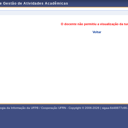
de Gestão de Atividades Acadêmicas
O docente não permitiu a visualização da t
Voltar
ologia da Informação da UFPB / Cooperação UFRN - Copyright © 2006-2026 | sigaa-6d48877c6