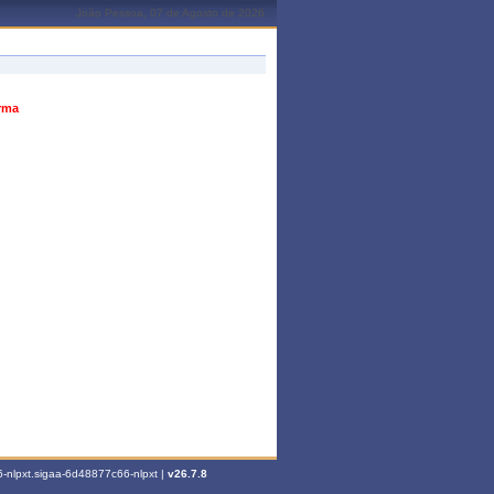
João Pessoa, 07 de Agosto de 2026
urma
-nlpxt.sigaa-6d48877c66-nlpxt |
v26.7.8