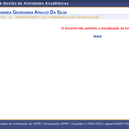
de Gestão de Atividades Acadêmicas
ndrea Giordanna Araujo Da Silva
FED - CE - DEPARTAMENTO DE FUNDAMENTAÇÃO DA EDUCAÇÃO
O docente não permitiu a visualização da t
Voltar
nologia da Informação da UFPB / Cooperação UFRN - Copyright © 2006-2026 | sigaa-6d48877c66