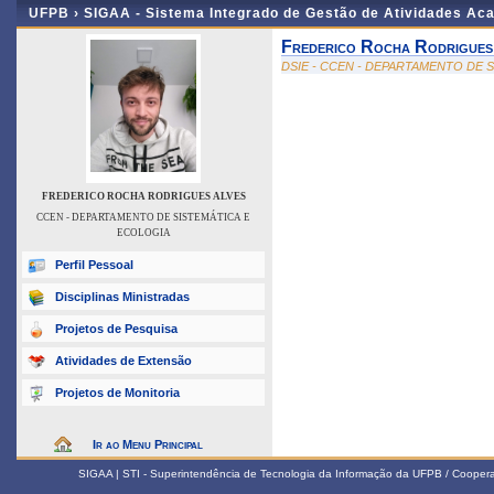
UFPB ›
SIGAA - Sistema Integrado de Gestão de Atividades Ac
Frederico Rocha Rodrigues
DSIE - CCEN - DEPARTAMENTO DE 
FREDERICO ROCHA RODRIGUES ALVES
CCEN - DEPARTAMENTO DE SISTEMÁTICA E
ECOLOGIA
Perfil Pessoal
Disciplinas Ministradas
Projetos de Pesquisa
Atividades de Extensão
Projetos de Monitoria
Ir ao Menu Principal
SIGAA | STI - Superintendência de Tecnologia da Informação da UFPB / Coope