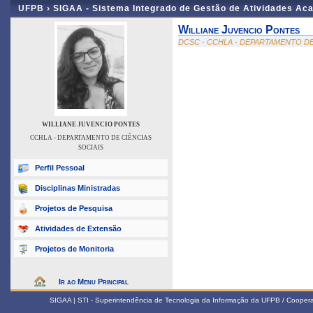
UFPB ›
SIGAA - Sistema Integrado de Gestão de Atividades Ac
Williane Juvencio Pontes
DCSC - CCHLA - DEPARTAMENTO DE
WILLIANE JUVENCIO PONTES
CCHLA - DEPARTAMENTO DE CIÊNCIAS
SOCIAIS
Perfil Pessoal
Disciplinas Ministradas
Projetos de Pesquisa
Atividades de Extensão
Projetos de Monitoria
Ir ao Menu Principal
SIGAA | STI - Superintendência de Tecnologia da Informação da UFPB / Coope