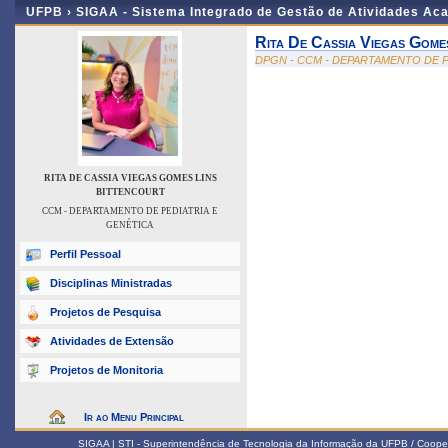
UFPB ›
SIGAA - Sistema Integrado de Gestão de Atividades Ac
Rita De Cassia Viegas Gome
DPGN - CCM - DEPARTAMENTO DE P
RITA DE CASSIA VIEGAS GOMES LINS
BITTENCOURT
CCM - DEPARTAMENTO DE PEDIATRIA E
GENÉTICA
Perfil Pessoal
Disciplinas Ministradas
Projetos de Pesquisa
Atividades de Extensão
Projetos de Monitoria
Ir ao Menu Principal
SIGAA | STI - Superintendência de Tecnologia da Informação da UFPB / Coope