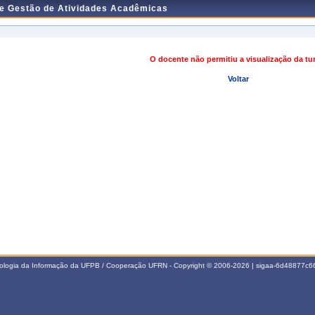
de Gestão de Atividades Acadêmicas
O docente não permitiu a visualização da t
Voltar
nologia da Informação da UFPB / Cooperação UFRN - Copyright © 2006-2026 | sigaa-6d48877c66