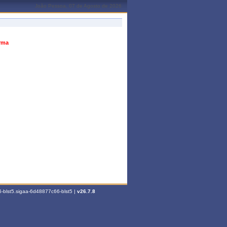
João Pessoa, 07 de Agosto de 2026
urma
-blst5.sigaa-6d48877c66-blst5 |
v26.7.8