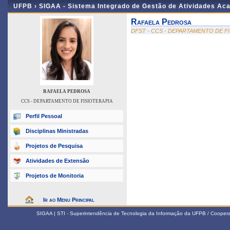
UFPB ›
SIGAA - Sistema Integrado de Gestão de Atividades Ac
Rafaela Pedrosa
DFST - CCS - DEPARTAMENTO DE F
RAFAELA PEDROSA
CCS - DEPARTAMENTO DE FISIOTERAPIA
Perfil Pessoal
Disciplinas Ministradas
Projetos de Pesquisa
Atividades de Extensão
Projetos de Monitoria
Ir ao Menu Principal
SIGAA | STI - Superintendência de Tecnologia da Informação da UFPB / Coope