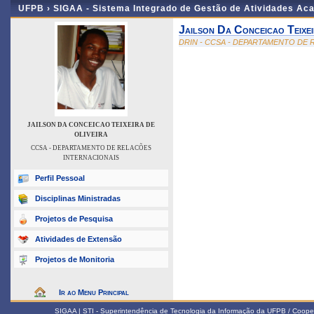
UFPB ›
SIGAA - Sistema Integrado de Gestão de Atividades Ac
Jailson Da Conceicao Teixei
DRIN - CCSA - DEPARTAMENTO DE
JAILSON DA CONCEICAO TEIXEIRA DE
OLIVEIRA
CCSA - DEPARTAMENTO DE RELACÕES
INTERNACIONAIS
Perfil Pessoal
Disciplinas Ministradas
Projetos de Pesquisa
Atividades de Extensão
Projetos de Monitoria
Ir ao Menu Principal
SIGAA | STI - Superintendência de Tecnologia da Informação da UFPB / Coope