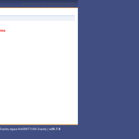
João Pessoa, 07 de Agosto de 2026
urma
6-2vpdq.sigaa-6d48877c66-2vpdq |
v26.7.8