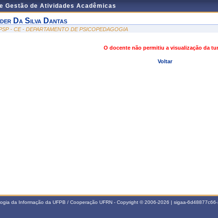
de Gestão de Atividades Acadêmicas
der Da Silva Dantas
PSP - CE - DEPARTAMENTO DE PSICOPEDAGOGIA
O docente não permitiu a visualização da t
Voltar
ologia da Informação da UFPB / Cooperação UFRN - Copyright © 2006-2026 | sigaa-6d48877c6