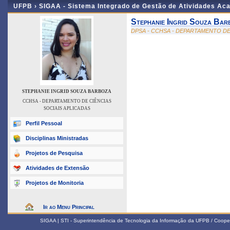
UFPB ›
SIGAA - Sistema Integrado de Gestão de Atividades Ac
Stephanie Ingrid Souza Bar
DPSA - CCHSA - DEPARTAMENTO DE
STEPHANIE INGRID SOUZA BARBOZA
CCHSA - DEPARTAMENTO DE CIÊNCIAS
SOCIAIS APLICADAS
Perfil Pessoal
Disciplinas Ministradas
Projetos de Pesquisa
Atividades de Extensão
Projetos de Monitoria
Ir ao Menu Principal
SIGAA | STI - Superintendência de Tecnologia da Informação da UFPB / Coope