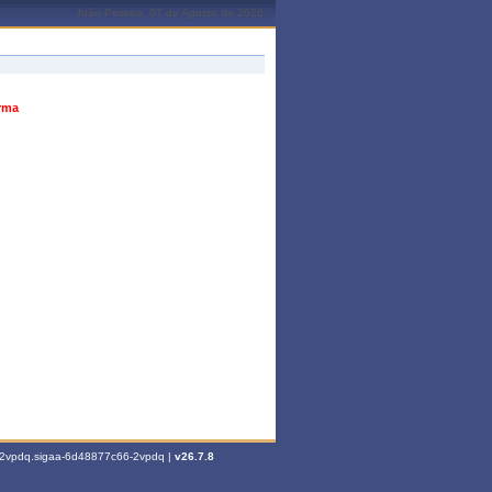
João Pessoa, 07 de Agosto de 2026
urma
6-2vpdq.sigaa-6d48877c66-2vpdq |
v26.7.8