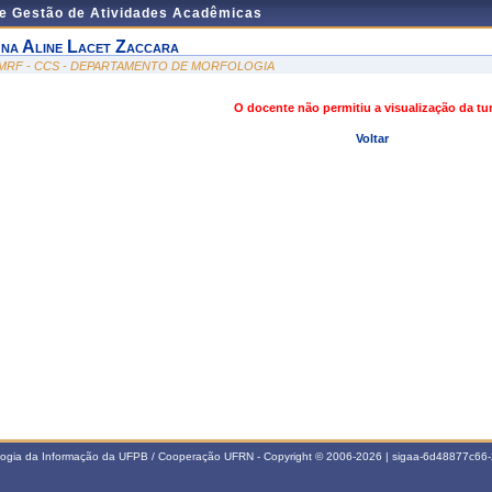
de Gestão de Atividades Acadêmicas
na Aline Lacet Zaccara
MRF - CCS - DEPARTAMENTO DE MORFOLOGIA
O docente não permitiu a visualização da t
Voltar
ologia da Informação da UFPB / Cooperação UFRN - Copyright © 2006-2026 | sigaa-6d48877c6