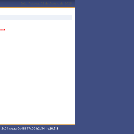
João Pessoa, 08 de Agosto de 2026
urma
6-h2c54.sigaa-6d48877c66-h2c54 |
v26.7.8