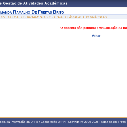
de Gestão de Atividades Acadêmicas
manda Ramalho De Freitas Brito
LCV - CCHLA - DEPARTAMENTO DE LETRAS CLÁSSICAS E VERNÁCULAS
O docente não permitiu a visualização da t
Voltar
ologia da Informação da UFPB / Cooperação UFRN - Copyright © 2006-2026 | sigaa-6d48877c6