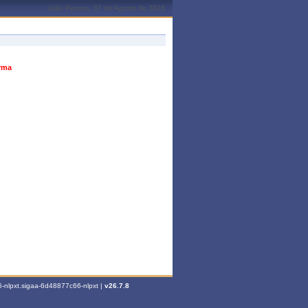
João Pessoa, 07 de Agosto de 2026
urma
-nlpxt.sigaa-6d48877c66-nlpxt |
v26.7.8