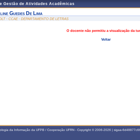
de Gestão de Atividades Acadêmicas
line Guedes De Lima
DLT - CCAE - DEPARTAMENTO DE LETRAS
O docente não permitiu a visualização da t
Voltar
nologia da Informação da UFPB / Cooperação UFRN - Copyright © 2006-2026 | sigaa-6d48877c66