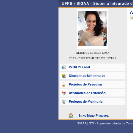
UFPB ›
SIGAA - Sistema Integrado 
A
D
ALINE GUEDES DE LIMA
CCAE - DEPARTAMENTO DE LETRAS
Perfil Pessoal
Disciplinas Ministradas
Projetos de Pesquisa
Atividades de Extensão
Projetos de Monitoria
Ir ao Menu Principal
SIGAA | STI - Superintendência de Tec