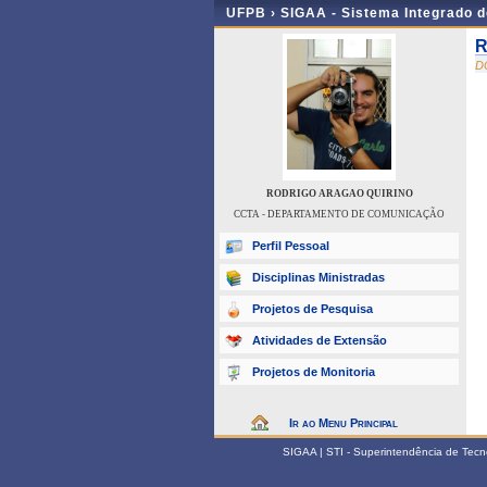
UFPB ›
SIGAA - Sistema Integrado 
R
D
RODRIGO ARAGAO QUIRINO
CCTA - DEPARTAMENTO DE COMUNICAÇÃO
Perfil Pessoal
Disciplinas Ministradas
Projetos de Pesquisa
Atividades de Extensão
Projetos de Monitoria
Ir ao Menu Principal
SIGAA | STI - Superintendência de Tec