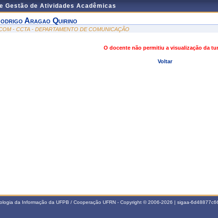
de Gestão de Atividades Acadêmicas
odrigo Aragao Quirino
COM - CCTA - DEPARTAMENTO DE COMUNICAÇÃO
O docente não permitiu a visualização da t
Voltar
nologia da Informação da UFPB / Cooperação UFRN - Copyright © 2006-2026 | sigaa-6d48877c66