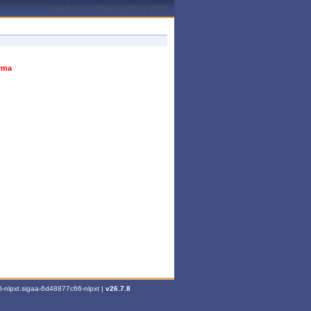
João Pessoa, 08 de Agosto de 2026
urma
-nlpxt.sigaa-6d48877c66-nlpxt |
v26.7.8