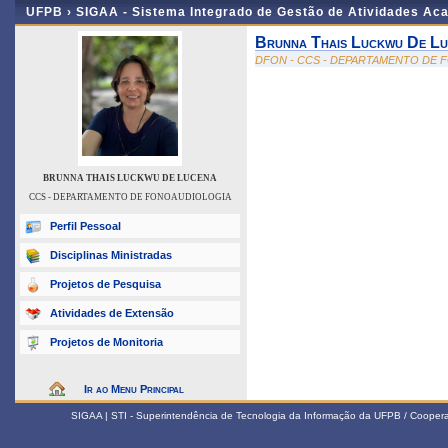
UFPB ›
SIGAA - Sistema Integrado de Gestão de Atividades Ac
Brunna Thais Luckwu De L
DFON - CCS - DEPARTAMENTO DE
BRUNNA THAIS LUCKWU DE LUCENA
CCS - DEPARTAMENTO DE FONOAUDIOLOGIA
Perfil Pessoal
Disciplinas Ministradas
Projetos de Pesquisa
Atividades de Extensão
Projetos de Monitoria
Ir ao Menu Principal
SIGAA | STI - Superintendência de Tecnologia da Informação da UFPB / Coope