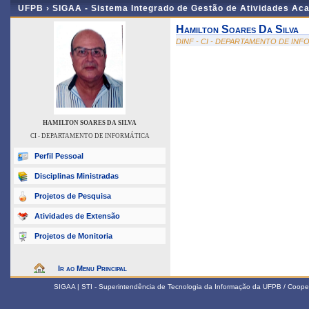
UFPB ›
SIGAA - Sistema Integrado de Gestão de Atividades Ac
Hamilton Soares Da Silva
DINF - CI - DEPARTAMENTO DE IN
HAMILTON SOARES DA SILVA
CI - DEPARTAMENTO DE INFORMÁTICA
Perfil Pessoal
Disciplinas Ministradas
Projetos de Pesquisa
Atividades de Extensão
Projetos de Monitoria
Ir ao Menu Principal
SIGAA | STI - Superintendência de Tecnologia da Informação da UFPB / Coope