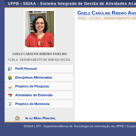
UFPB ›
SIGAA - Sistema Integrado de Gestão de Atividades Ac
Gisele Caroline Ribeiro An
DSSC - CCHLA - DEPARTAMENTO DE
GISELE CAROLINE RIBEIRO ANSELMO
CCHLA - DEPARTAMENTO DE SERVIÇO SOCIAL
Perfil Pessoal
Disciplinas Ministradas
Projetos de Pesquisa
Atividades de Extensão
Projetos de Monitoria
Ir ao Menu Principal
SIGAA | STI - Superintendência de Tecnologia da Informação da UFPB / Coope