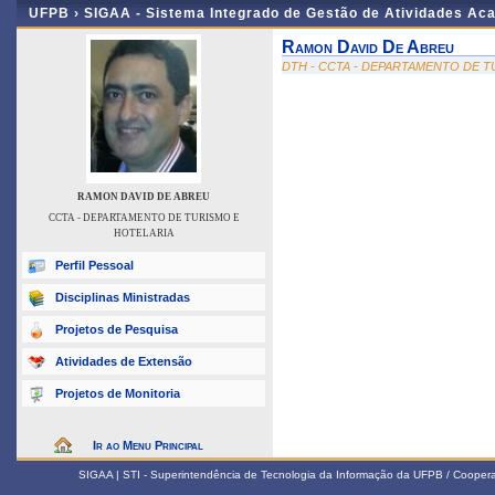
UFPB ›
SIGAA - Sistema Integrado de Gestão de Atividades Ac
Ramon David De Abreu
DTH - CCTA - DEPARTAMENTO DE T
RAMON DAVID DE ABREU
CCTA - DEPARTAMENTO DE TURISMO E
HOTELARIA
Perfil Pessoal
Disciplinas Ministradas
Projetos de Pesquisa
Atividades de Extensão
Projetos de Monitoria
Ir ao Menu Principal
SIGAA | STI - Superintendência de Tecnologia da Informação da UFPB / Coope