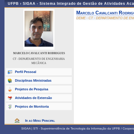
UFPB ›
SIGAA - Sistema Integrado de Gestão de Atividades Ac
Marcelo Cavalcanti Rodrig
DEME - CT - DEPARTAMENTO DE E
MARCELO CAVALCANTI RODRIGUES
CT - DEPARTAMENTO DE ENGENHARIA
MECÂNICA
Perfil Pessoal
Disciplinas Ministradas
Projetos de Pesquisa
Atividades de Extensão
Projetos de Monitoria
Ir ao Menu Principal
SIGAA | STI - Superintendência de Tecnologia da Informação da UFPB / Coope