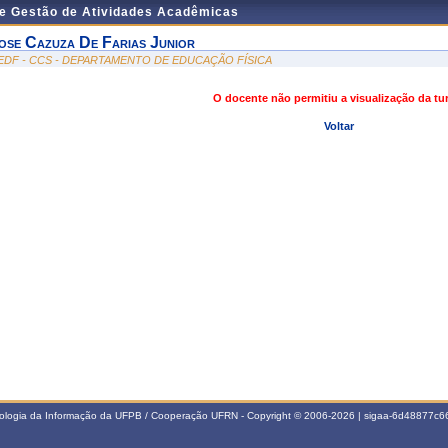
de Gestão de Atividades Acadêmicas
ose Cazuza De Farias Junior
EDF - CCS - DEPARTAMENTO DE EDUCAÇÃO FÍSICA
O docente não permitiu a visualização da t
Voltar
nologia da Informação da UFPB / Cooperação UFRN - Copyright © 2006-2026 | sigaa-6d48877c66