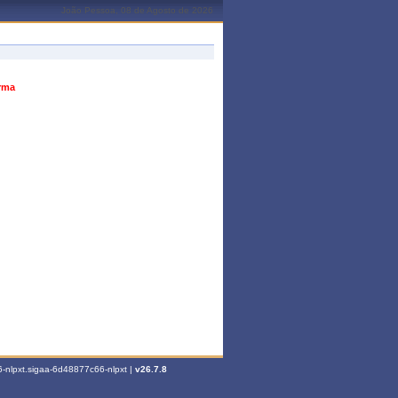
João Pessoa, 08 de Agosto de 2026
urma
-nlpxt.sigaa-6d48877c66-nlpxt |
v26.7.8