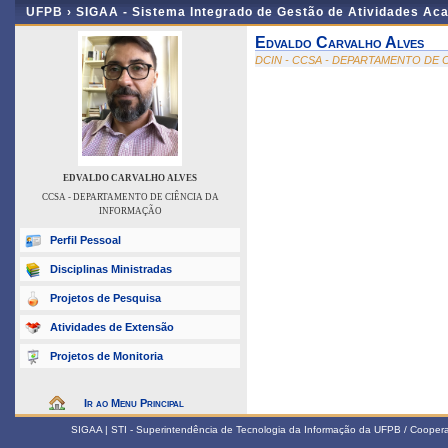
UFPB ›
SIGAA - Sistema Integrado de Gestão de Atividades Ac
Edvaldo Carvalho Alves
DCIN - CCSA - DEPARTAMENTO DE 
EDVALDO CARVALHO ALVES
CCSA - DEPARTAMENTO DE CIÊNCIA DA
INFORMAÇÃO
Perfil Pessoal
Disciplinas Ministradas
Projetos de Pesquisa
Atividades de Extensão
Projetos de Monitoria
Ir ao Menu Principal
SIGAA | STI - Superintendência de Tecnologia da Informação da UFPB / Coope