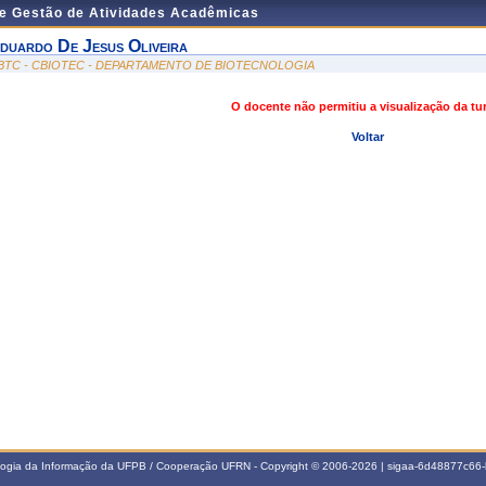
de Gestão de Atividades Acadêmicas
duardo De Jesus Oliveira
BTC - CBIOTEC - DEPARTAMENTO DE BIOTECNOLOGIA
O docente não permitiu a visualização da t
Voltar
ologia da Informação da UFPB / Cooperação UFRN - Copyright © 2006-2026 | sigaa-6d48877c6