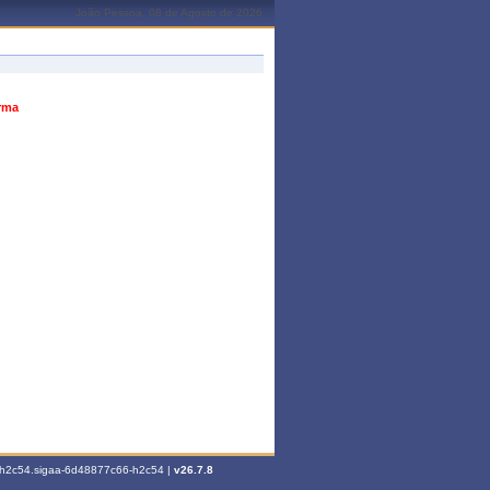
João Pessoa, 08 de Agosto de 2026
urma
6-h2c54.sigaa-6d48877c66-h2c54 |
v26.7.8