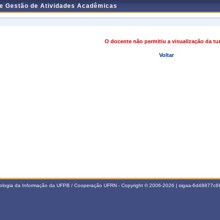
de Gestão de Atividades Acadêmicas
O docente não permitiu a visualização da t
Voltar
nologia da Informação da UFPB / Cooperação UFRN - Copyright © 2006-2026 | sigaa-6d48877c66