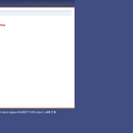
João Pessoa, 07 de Agosto de 2026
urma
-nlpxt.sigaa-6d48877c66-nlpxt |
v26.7.8