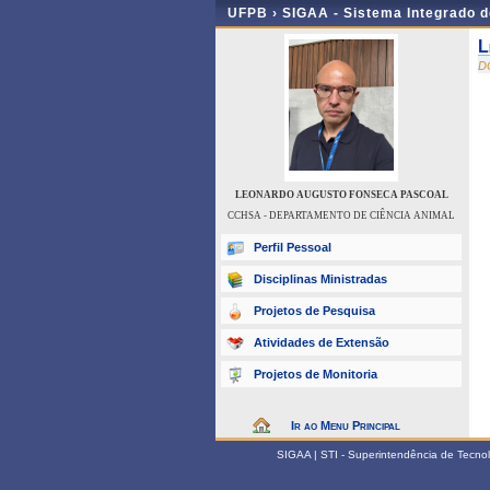
UFPB ›
SIGAA - Sistema Integrado 
L
D
LEONARDO AUGUSTO FONSECA PASCOAL
CCHSA - DEPARTAMENTO DE CIÊNCIA ANIMAL
Perfil Pessoal
Disciplinas Ministradas
Projetos de Pesquisa
Atividades de Extensão
Projetos de Monitoria
Ir ao Menu Principal
SIGAA | STI - Superintendência de Tecn