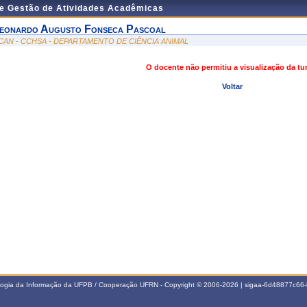
de Gestão de Atividades Acadêmicas
eonardo Augusto Fonseca Pascoal
CAN - CCHSA - DEPARTAMENTO DE CIÊNCIA ANIMAL
O docente não permitiu a visualização da t
Voltar
ologia da Informação da UFPB / Cooperação UFRN - Copyright © 2006-2026 | sigaa-6d48877c6