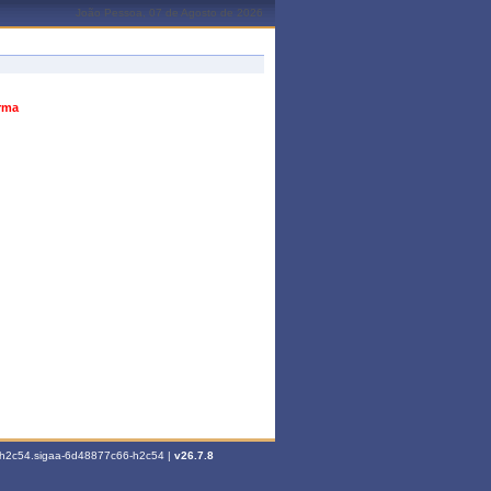
João Pessoa, 07 de Agosto de 2026
urma
6-h2c54.sigaa-6d48877c66-h2c54 |
v26.7.8