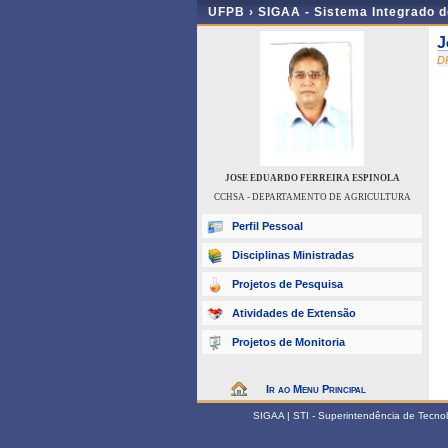
UFPB ›
SIGAA - Sistema Integrado 
J
D
JOSE EDUARDO FERREIRA ESPINOLA
CCHSA - DEPARTAMENTO DE AGRICULTURA
Perfil Pessoal
Disciplinas Ministradas
Projetos de Pesquisa
Atividades de Extensão
Projetos de Monitoria
Ir ao Menu Principal
SIGAA | STI - Superintendência de Tecn