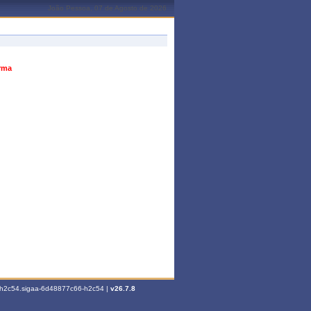
João Pessoa, 07 de Agosto de 2026
urma
6-h2c54.sigaa-6d48877c66-h2c54 |
v26.7.8