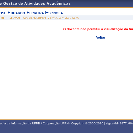
de Gestão de Atividades Acadêmicas
ose Eduardo Ferreira Espinola
PAG - CCHSA - DEPARTAMENTO DE AGRICULTURA
O docente não permitiu a visualização da t
Voltar
ologia da Informação da UFPB / Cooperação UFRN - Copyright © 2006-2026 | sigaa-6d48877c6