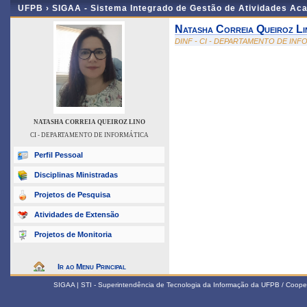
UFPB ›
SIGAA - Sistema Integrado de Gestão de Atividades Ac
Natasha Correia Queiroz Li
DINF - CI - DEPARTAMENTO DE IN
NATASHA CORREIA QUEIROZ LINO
CI - DEPARTAMENTO DE INFORMÁTICA
Perfil Pessoal
Disciplinas Ministradas
Projetos de Pesquisa
Atividades de Extensão
Projetos de Monitoria
Ir ao Menu Principal
SIGAA | STI - Superintendência de Tecnologia da Informação da UFPB / Coope