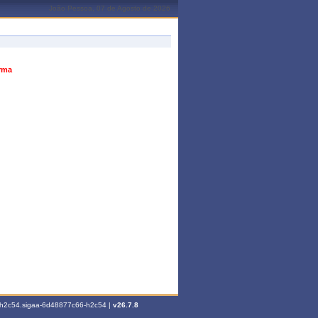
João Pessoa, 07 de Agosto de 2026
urma
6-h2c54.sigaa-6d48877c66-h2c54 |
v26.7.8