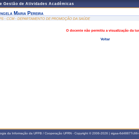
de Gestão de Atividades Acadêmicas
ngela Maria Pereira
PS - CCM - DEPARTAMENTO DE PROMOÇÃO DA SAÚDE
O docente não permitiu a visualização da t
Voltar
ologia da Informação da UFPB / Cooperação UFRN - Copyright © 2006-2026 | sigaa-6d48877c6