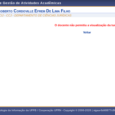
de Gestão de Atividades Acadêmicas
oberto Cordoville Efrem De Lima Filho
CIJ - CCJ - DEPARTAMENTO DE CIÊNCIAS JURÍDICAS
O docente não permitiu a visualização da t
Voltar
nologia da Informação da UFPB / Cooperação UFRN - Copyright © 2006-2026 | sigaa-6d48877c66