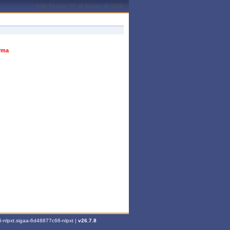
João Pessoa, 07 de Agosto de 2026
urma
-nlpxt.sigaa-6d48877c66-nlpxt |
v26.7.8