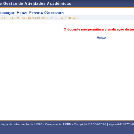
de Gestão de Atividades Acadêmicas
enrique Elias Pessoa Gutierres
GEO - CCEN - DEPARTAMENTO DE GEOCIÊNCIAS
O docente não permitiu a visualização da t
Voltar
nologia da Informação da UFPB / Cooperação UFRN - Copyright © 2006-2026 | sigaa-6d48877c66