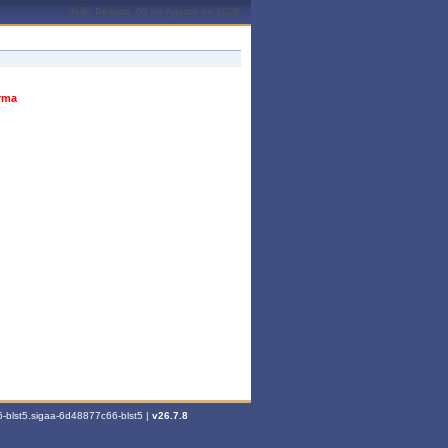
João Pessoa, 05 de Agosto de 2026
urma
-blst5.sigaa-6d48877c66-blst5 |
v26.7.8