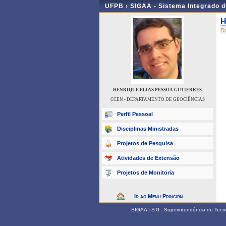
UFPB ›
SIGAA - Sistema Integrado 
H
D
HENRIQUE ELIAS PESSOA GUTIERRES
CCEN - DEPARTAMENTO DE GEOCIÊNCIAS
Perfil Pessoal
Disciplinas Ministradas
Projetos de Pesquisa
Atividades de Extensão
Projetos de Monitoria
Ir ao Menu Principal
SIGAA | STI - Superintendência de Tec