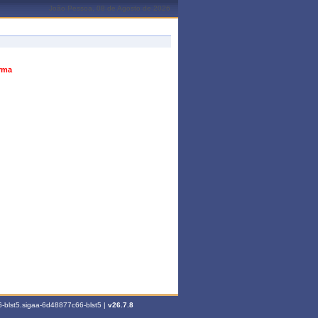
João Pessoa, 08 de Agosto de 2026
urma
-blst5.sigaa-6d48877c66-blst5 |
v26.7.8