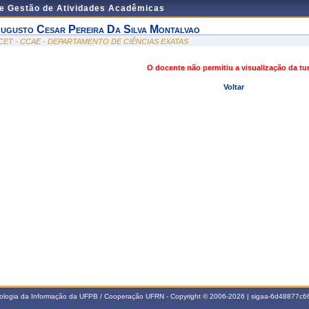
de Gestão de Atividades Acadêmicas
ugusto Cesar Pereira Da Silva Montalvao
CET - CCAE - DEPARTAMENTO DE CIÊNCIAS EXATAS
O docente não permitiu a visualização da t
Voltar
nologia da Informação da UFPB / Cooperação UFRN - Copyright © 2006-2026 | sigaa-6d48877c66