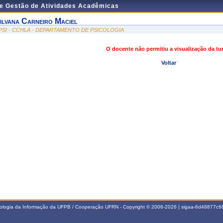
de Gestão de Atividades Acadêmicas
ilvana Carneiro Maciel
PSI - CCHLA - DEPARTAMENTO DE PSICOLOGIA
O docente não permitiu a visualização da t
Voltar
nologia da Informação da UFPB / Cooperação UFRN - Copyright © 2006-2026 | sigaa-6d48877c66