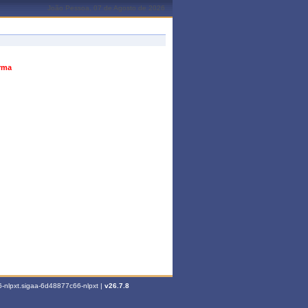
João Pessoa, 07 de Agosto de 2026
urma
-nlpxt.sigaa-6d48877c66-nlpxt |
v26.7.8