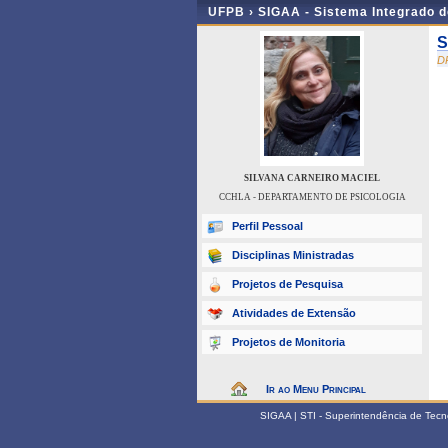
UFPB ›
SIGAA - Sistema Integrado 
S
D
SILVANA CARNEIRO MACIEL
CCHLA - DEPARTAMENTO DE PSICOLOGIA
Perfil Pessoal
Disciplinas Ministradas
Projetos de Pesquisa
Atividades de Extensão
Projetos de Monitoria
Ir ao Menu Principal
SIGAA | STI - Superintendência de Tec