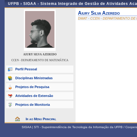
UFPB ›
SIGAA - Sistema Integrado de Gestão de Atividades Ac
Aiury Silva Azeredo
DMAT - CCEN - DEPARTAMENTO DE
AIURY SILVA AZEREDO
CCEN - DEPARTAMENTO DE MATEMÁTICA
Perfil Pessoal
Disciplinas Ministradas
Projetos de Pesquisa
Atividades de Extensão
Projetos de Monitoria
Ir ao Menu Principal
SIGAA | STI - Superintendência de Tecnologia da Informação da UFPB / Coope