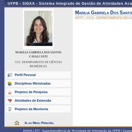
UFPB ›
SIGAA - Sistema Integrado de Gestão de Atividades Ac
Marilia Gabriela Dos Santo
DFPT - CCS - DEPARTAMENTO DE C
MARILIA GABRIELA DOS SANTOS
CAVALCANTI
CCS - DEPARTAMENTO DE CIÊNCIAS
BIOMÉDICAS
Perfil Pessoal
Disciplinas Ministradas
Projetos de Pesquisa
Atividades de Extensão
Projetos de Monitoria
Ir ao Menu Principal
SIGAA | STI - Superintendência de Tecnologia da Informação da UFPB / Coope